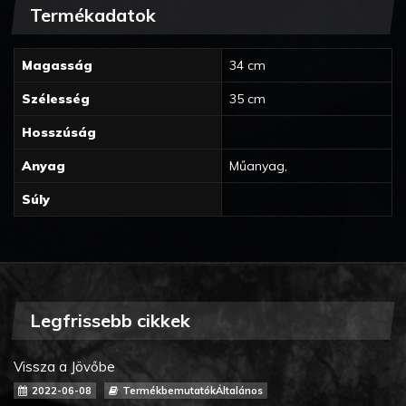
Termékadatok
Magasság
34 cm
Szélesség
35 cm
Hosszúság
Anyag
Műanyag,
Súly
Legfrissebb cikkek
Vissza a Jövőbe
2022-06-08
TermékbemutatókÁltalános