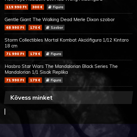
119 990 Ft
300 €
Figura
Gentle Giant The Walking Dead Merle Dixon szobor
68 990 Ft
170 €
Szobor
Storm Collectibles Mortal Kombat Akciófigura 1/12 Kintaro
18 cm
71 990 Ft
179 €
Figura
Hasbro Star Wars The Mandalorian Black Series The
Mandalorian 1/1 Sisak Replika
71 990 Ft
179 €
Figura
Kövess minket