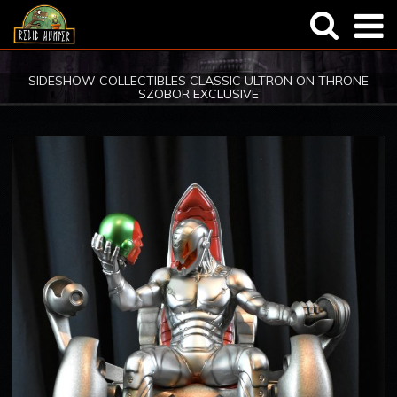
Általános
Regisztráció
SIDESHOW COLLECTIBLES CLASSIC ULTRON ON THRONE
SZOBOR EXCLUSIVE
Termékbemutatók
Elfelejtett jelszó
Képregény