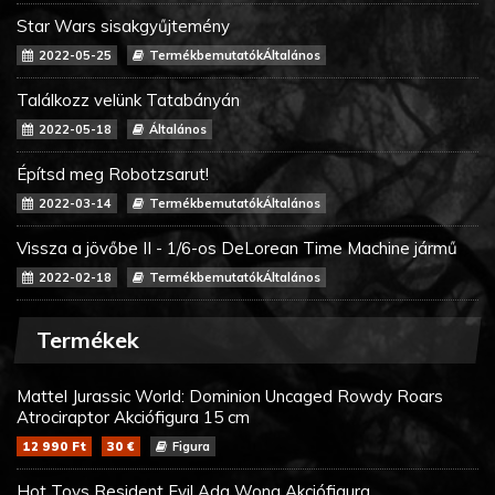
Star Wars sisakgyűjtemény
2022-05-25
TermékbemutatókÁltalános
Találkozz velünk Tatabányán
2022-05-18
Általános
Építsd meg Robotzsarut!
2022-03-14
TermékbemutatókÁltalános
Vissza a jövőbe II - 1/6-os DeLorean Time Machine jármű
2022-02-18
TermékbemutatókÁltalános
Termékek
Mattel Jurassic World: Dominion Uncaged Rowdy Roars
Atrociraptor Akciófigura 15 cm
12 990 Ft
30 €
Figura
Hot Toys Resident Evil Ada Wong Akciófigura