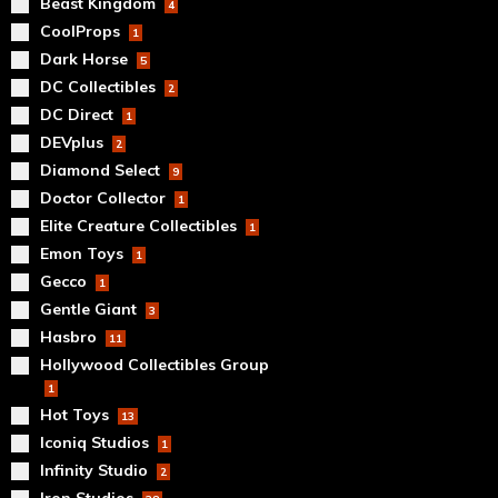
Beast Kingdom
4
CoolProps
1
Dark Horse
5
DC Collectibles
2
DC Direct
1
DEVplus
2
Diamond Select
9
Doctor Collector
1
Elite Creature Collectibles
1
Emon Toys
1
Gecco
1
Gentle Giant
3
Hasbro
11
Hollywood Collectibles Group
1
Hot Toys
13
Iconiq Studios
1
Infinity Studio
2