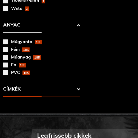
Tweeterhead
1
Weta
2
ANYAG
Műgyanta
185
Fém
185
Műanyag
185
Fa
185
PVC
185
CÍMKÉK
Legfrissebb cikkek