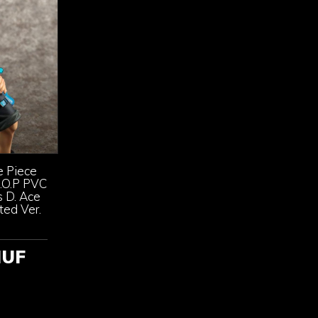
 Piece
P.O.P PVC
 D. Ace
ted Ver.
HUF