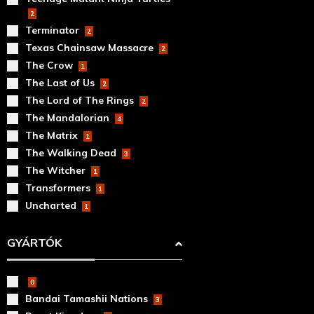
2
Terminator
2
Texas Chainsaw Massacre
2
The Crow
1
The Last of Us
2
The Lord of The Rings
2
The Mandalorian
4
The Matrix
1
The Walking Dead
3
The Witcher
1
Transformers
1
Uncharted
1
GYÁRTÓK
0
Bandai Tamashii Nations
3