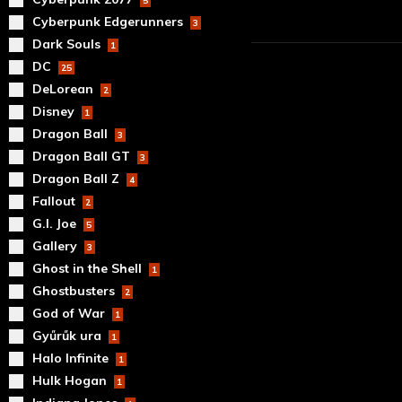
5
Cyberpunk Edgerunners
3
Dark Souls
1
DC
25
DeLorean
2
Disney
1
Dragon Ball
3
Dragon Ball GT
3
Dragon Ball Z
4
Fallout
2
G.I. Joe
5
Gallery
3
Ghost in the Shell
1
Ghostbusters
2
God of War
1
Gyűrűk ura
1
Halo Infinite
1
Hulk Hogan
1