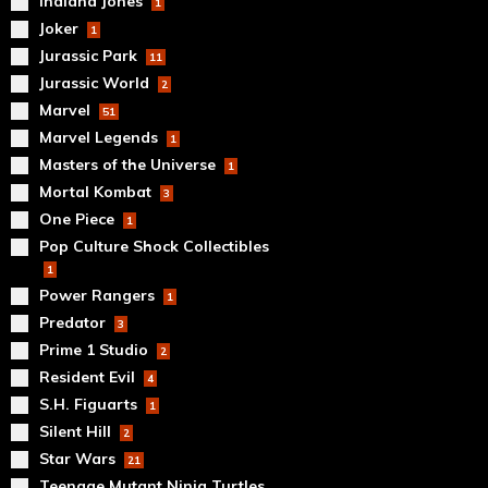
Indiana Jones
1
Joker
1
Jurassic Park
11
Jurassic World
2
Marvel
51
Marvel Legends
1
Masters of the Universe
1
Mortal Kombat
3
One Piece
1
Pop Culture Shock Collectibles
1
Power Rangers
1
Predator
3
Prime 1 Studio
2
Resident Evil
4
S.H. Figuarts
1
Silent Hill
2
Star Wars
21
Teenage Mutant Ninja Turtles