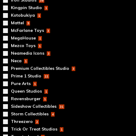
Iron Studios
38
Kingpin Studio
1
Kotobukiya
1
Mattel
9
McFarlane Toys
3
MegaHouse
1
Mezco Toys
1
Neamedia Icons
3
Neca
1
Premium Collectibles Studio
3
Prime 1 Studio
22
Pure Arts
1
Queen Studios
1
Ravensburger
1
Sideshow Collectibles
31
Storm Collectibles
4
Threezero
2
Trick Or Treat Studios
1