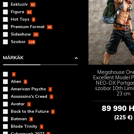
Exkluzív
62
Figura
62
Hot Toys
9
Premium Format
43
Sideshow
33
Szobor
128
MÁRKÁK
Megahouse One
0
Excellent Model 
Alien
NEO-DX Portgas
5
szobor 10th Limi
American Psycho
1
23 cm
Assassins's Creed
1
Avatar
1
89 990 
Back to the Future
3
(225 €)
Batman
9
Blade Trinity
1
Cyberpunk 2077