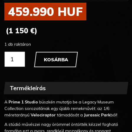
459.990 HUF
(1 150 €)
1 db raktáron
KOSÁRBA
Termékleírás
A
Prime 1 Studio
büszkén mutatja be a Legacy Museum
Collection sorozatának egy újabb remekművét: az 1/6
méretarányú
Velociraptor
támadását a
Jurassic Park
ból!
A stúdió művészei nagy örömmel öntötték kézzel fogható
formába ezt a gyors, rendkívül mozgékony és roppant