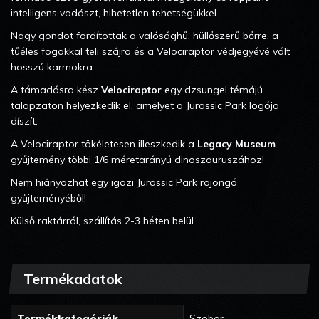
intelligens vadászt, hihetetlen tehetségükkel.
Nagy gondot fordítottak a valósághű, hüllőszerű bőrre, a
tűéles fogakkal teli szájra és a Velociraptor védjegyévé vált
hosszú karmokra.
A támadásra kész
Velociraptor
egy dzsungel témájú
talapzaton helyezkedik el, amelyet a Jurassic Park logója
díszít.
A Velociraptor tökéletesen illeszkedik a
Legacy Museum
gyűjtemény többi 1/6 méretarányú dinoszauruszához!
Nem hiányozhat egy igazi Jurassic Park rajongó
gyűjteményéből!
Külső raktárról, szállítás 2-3 héten belül.
Termékadatok
Termékkategóriák
Szobor