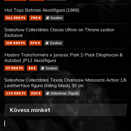
Hot Toys Batman Akciófigura (1966)
311 990 Ft
780 €
Szobor
Sideshow Collectibles Classic Ultron on Throne szobor
Exclusive
228 990 Ft
570 €
Szobor
Hasbro Transformers x Jurassic Park 2-Pack Dilophocon &
Autobot JP12 Akciófigura
37 990 Ft
94 €
Szobor
Sideshow Collectibles Texas Chainsaw Massacre Action 1/6
Leatherface figura (Killing Mask) 30 cm
119 990 Ft
300 €
Sideshow, Figura
Kövess minket