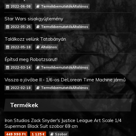
2022-06-08
TermékbemutatókÁltalános
Star Wars sisakgyűjtemény
2022-05-25
TermékbemutatókÁltalános
Találkozz velünk Tatabányán
2022-05-18
Általános
Építsd meg Robotzsarut!
2022-03-14
TermékbemutatókÁltalános
Vissza a jövőbe II - 1/6-os DeLorean Time Machine jármű
2022-02-18
TermékbemutatókÁltalános
Termékek
Iron Studios Zack Snyder's Justice League Art Scale 1/4
Superman Black Suit szobor 69 cm
449 990 Ft
1 125 €
Szobor