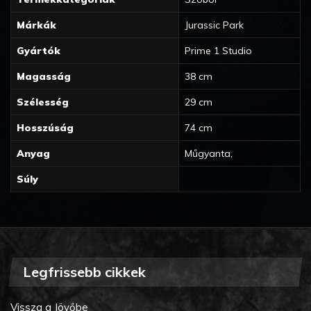
Márkák
Jurassic Park
Gyártók
Prime 1 Studio
Magasság
38 cm
Szélesség
29 cm
Hosszúság
74 cm
Anyag
Műgyanta,
Súly
Legfrissebb cikkek
Vissza a Jövőbe