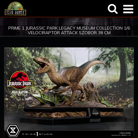
Általános
Regisztráció
PRIME 1 JURASSIC PARK LEGACY MUSEUM COLLECTION 1/6
VELOCIRAPTOR ATTACK SZOBOR 38 CM
Termékbemutatók
Elfelejtett jelszó
Képregény