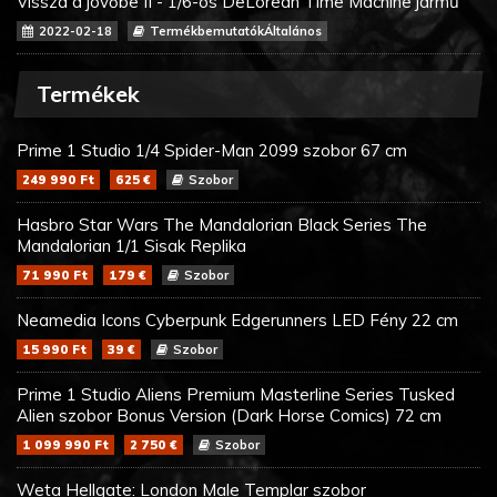
Vissza a jövőbe II - 1/6-os DeLorean Time Machine jármű
2022-02-18
TermékbemutatókÁltalános
Termékek
Prime 1 Studio 1/4 Spider-Man 2099 szobor 67 cm
249 990 Ft
625 €
Szobor
Hasbro Star Wars The Mandalorian Black Series The
Mandalorian 1/1 Sisak Replika
71 990 Ft
179 €
Szobor
Neamedia Icons Cyberpunk Edgerunners LED Fény 22 cm
15 990 Ft
39 €
Szobor
Prime 1 Studio Aliens Premium Masterline Series Tusked
Alien szobor Bonus Version (Dark Horse Comics) 72 cm
1 099 990 Ft
2 750 €
Szobor
Weta Hellgate: London Male Templar szobor