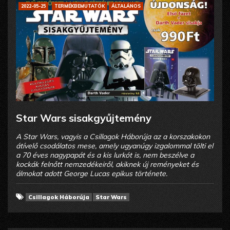
2022-05-25
TERMÉKBEMUTATÓK
ÁLTALÁNOS
Star Wars sisakgyűjtemény
A Star Wars, vagyis a Csillagok Háborúja az a korszakokon
átívelő csodálatos mese, amely ugyanúgy izgalommal tölti el
a 70 éves nagypapát és a kis lurkót is, nem beszélve a
kockák felnőtt nemzedékeiről, akiknek új reményeket és
álmokat adott George Lucas epikus története.
Csillagok Háborúja
Star Wars