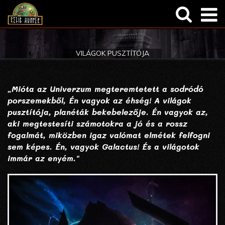
Általános
Regisztráció
VILÁGOK PUSZTÍTÓJA
Termékbemutatók
Elfelejtett jelszó
Képregény
„Mióta az Univerzum megteremtetett a sodródó
porszemekből, Én vagyok az éhség! A világok
pusztítója, planéták bekebelezője. Én vagyok az,
aki megtestesíti számotokra a jó és a rossz
fogalmát, miközben igaz valómat elmétek felfogni
sem képes. Én, vagyok Galactus! És a világotok
immár az enyém."