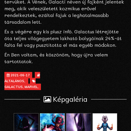
tervüket. A Vének, Galacti néven új fajként jelentek
meg, akik veleszületett kozmikus erővel
rendelkeztek, ezáltal fajuk a leghatalmasabb
társadalom lett.
És a végére egy kis plusz infó. Galactus létrejötte
óta teljes világegyetem lakható bolygóinak 24%-át
falta fel vagy pusztította el más egyéb módokon.
Én Ben voltam, és köszönöm, hogy újra velem
tartottatok.
2021-06-17
ÁLTALÁNOS,
GALACTUS, MARVEL,
Képgaléria