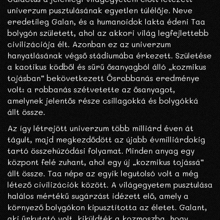
univerzum pusztulásának egyetlen túlélője. Neve
eredetileg Galan, és a humanoidok lakta édeni Taa
bolygón született, ahol az akkori világ legfejlettebb
civilizációja élt. Azonban ez az univerzum
hanyatlásának végső stádiumába érkezett. Születése
a kaotikus ködből és sűrű ősanyagból álló „kozmikus
tojásban” bekövetkezett Ősrobbanás eredménye
volt: a robbanás szétvetette az ősanyagot,
amelynek jelentős része csillagokká és bolygókká
állt össze.
Az így létrejött univerzum több milliárd éven át
tágult, majd megkezdődött az újabb évmilliárdokig
tartó összehúzódási folyamat. Minden anyag egy
központ felé zuhant, ahol egy új „kozmikus tojássá”
állt össze. Taa népe az egyik legutolsó volt a még
létező civilizációk között. A világegyetem pusztulása
halálos mértékű sugárzást idézett elő, amely a
környező bolygókon kipusztította az életet. Galant,
aki űrkutató volt, kiküldték a kozmoszba, hogy