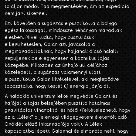
találjon módot Taa megmentésére, ám az expedíció
nem járt sikerrel.
Ezt követően a sugárzás elpusztította a bolygó
egész lakosságát, mindössze néhányan maradtak
életben. Mivel tudta, hogy pusztulásuk
elkerülhetetlen, Galan azt javasolta a
megmaradottaknak, hogy haljanak dicső halált:
repüljenek bele egyenesen a kozmikus tojás
közepébe. Miközben az űrhajó úti céljához
közeledett, a sugárzás valamennyi utast
elpusztította Galan kivételével, aki meglepődve
tapasztalta, hogy testét új energia járja át.
A haldokló univerzum lelke megvédte Galant és
hajóját a tojás belsejében pusztító hatalmas
gravitációs viharoktól és hőtől (feltételezhető, hogy
ez a „Lélek” a jelenlegi világegyetem életerőit adó
Öröklét előző inkarnációja volt). A Lélek
kapcsolatba lépett Galannal és elmondta neki, hogy