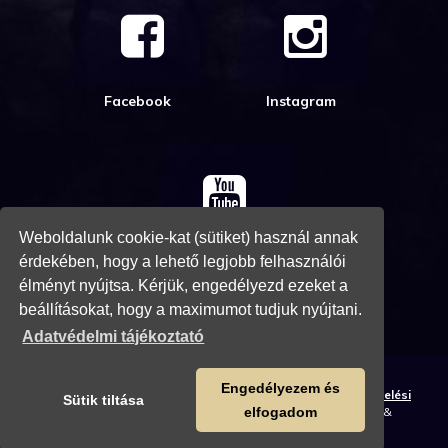
Facebook
Instagram
Weboldalunk cookie-kat (sütiket) használ annak
Youtube
érdekében, hogy a lehető legjobb felhasználói
élményt nyújtsa. Kérjük, engedélyezd ezeket a
beállításokat, hogy a maximumot tudjuk nyújtani.
Adatvédelmi tájékoztató
Engedélyezem és
Relic Hunter Team © 2024. Minden jog fenntartva. |
Adatkezelési
Sütik tiltása
tájékoztató
-
Általános Szerződési Feltételek
| Website &
elfogadom
Template System:
DarkFire Web Studio