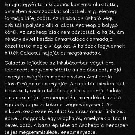
hajóját egyfajta inkubációs kamrává alakította,
amelyben évszázadokat töltött el, míg jelenlegi
formája kifejlődött. Az inkubátor-űrhajó végül
orbitális pályára állt a lakott Archeopia bolygó
körül. Az archeopiaiak nem bántották a hajót, ám
néhány évvel később űrmartalócok armadája
közelítette meg a világukat. A kalózok fegyvernek
hitték Galactus hajóját és megtámadták.
Galactus fejlődése az inkubátorban véget ért,
felébredt, megsemmisítette a rablóbandát, majd
energiaéhségében magába szívta Archeopia
bioszférájának energiáját. A planétán minden élet
kipusztult, csak a túlélők egy kis csoportja tudott
elmenekülni (az archeopiai faj maradékát az élő
Ego bolygó pusztította el végérvényesen). Az
elkövetkező ezer év alatt Galactus óriási űrbázist
épített magának, egy világhajót, amelynek a Taa II
nevet adta. A bázis építése az Archeopia-rendszer
teljes megsemmisülését eredményezte.