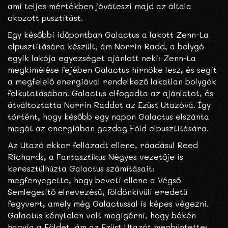
ami teljes mértékben jóváteszi majd az általa
okozott pusztítást.
Egy későbbi időpontban Galactus a lakott Zenn-La
elpusztítására készült, ám Norrin Radd, a bolygó
egyik lakója egyezséget ajánlott neki: Zenn-La
megkímélése fejében Galactus hírnöke lesz, és segít
a megfelelő energiával rendelkező lakatlan bolygók
felkutatásában. Galactus elfogadta az ajánlatot, és
átváltoztatta Norrin Raddot az Ezüst Utazóvá. Így
történt, hogy később egy napon Galactus elszánta
magát az energiában gazdag Föld elpusztítására.
Az Utazó ekkor fellázadt ellene, ráadásul Reed
Richards, a Fantasztikus Négyes vezetője is
keresztülhúzta Galactus számításait:
megfenyegette, hogy beveti ellene a Végső
Semlegesítő elnevezésű, földönkívüli eredetű
fegyvert, amely még Galactussal is képes végezni.
Galactus kénytelen volt megígérni, hogy békén
hagyja a Földet, ám az Ezüst Utazót megbüntette: