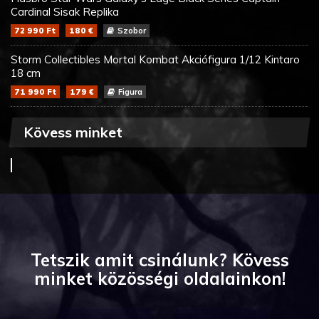
Cardinal Sisak Replika
72 990 Ft
180 €
Szobor
Storm Collectibles Mortal Kombat Akciófigura 1/12 Kintaro
18 cm
71 990 Ft
179 €
Figura
Kövess minket
Tetszik amit csinálunk? Kövess
minket közösségi oldalainkon!