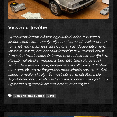
Vissza a Jövőbe
Gyerekként láttam először egy külföldi adón a Vissza a
jövőbe című filmet, amely teljesen elvarázsolt. Akkor nem a
történet vagy a színészi játék, hanem az időgép ultramenő
látványa volt az, ami abszolút letaglózott. A csillogó ezüst
fém színű futurisztikus Delorean azonnal álmaim autója lett.
Kisebb maketteket magam is begyűjtöttem róla az évek
során, de egészen addig hiányérzetem volt, amíg 2019-ben
meg nem láttam az Eaglemoss modellépítős sorozatát. Szó
szerint a nyálam kifolyt. És most pár évvel később, a De
Agostininek hála, az első két számmal a hátam mögött, újra
ugyanazt a gyermeki örömet érzem, mint egykor.
Back to the future
Bttf