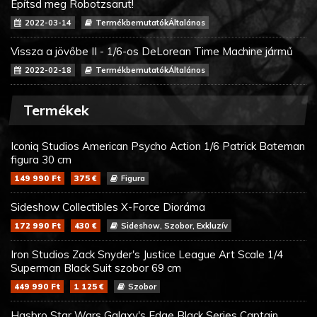
Építsd meg Robotzsarut!
2022-03-14
TermékbemutatókÁltalános
Vissza a jövőbe II - 1/6-os DeLorean Time Machine jármű
2022-02-18
TermékbemutatókÁltalános
Termékek
Iconiq Studios American Psycho Action 1/6 Patrick Bateman
figura 30 cm
149 990 Ft
375 €
Figura
Sideshow Collectibles X-Force Dioráma
172 990 Ft
430 €
Sideshow, Szobor, Exkluzív
Iron Studios Zack Snyder's Justice League Art Scale 1/4
Superman Black Suit szobor 69 cm
449 990 Ft
1 125 €
Szobor
Hasbro Star Wars Galaxy's Edge Black Series Captain