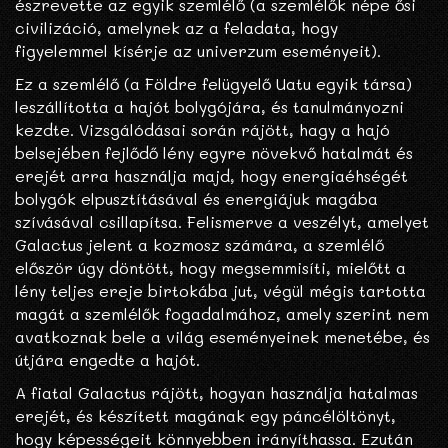
észrevette az egyik szemlélő (a szemlélők népe ősi
civilizáció, amelynek az a feladata, hogy
figyelemmel kísérje az univerzum eseményeit).
Ez a szemlélő (a Földre felügyelő Uatu egyik társa)
leszállította a hajót bolygójára, és tanulmányozni
kezdte. Vizsgálódásai során rájött, hagy a hajó
belsejében fejlődő lény egyre növekvő hatalmát és
erejét arra használja majd, hogy energiaéhségét
bolygók elpusztításával és energiájuk magába
szívásával csillapítsa. Felismerve a veszélyt, amelyet
Galactus jelent a kozmosz számára, a szemlélő
először úgy döntött, hogy megsemmisíti, mielőtt a
lény teljes ereje birtokába jut, végül mégis tartotta
magát a szemlélők fogadalmához, amely szerint nem
avatkoznak bele a világ eseményeinek menetébe, és
útjára engedte a hajót.
A fiatal Galactus rájött, hogyan használja hatalmas
erejét, és készített magának egy páncélöltönyt,
hogy képességeit könnyebben irányíthassa. Ezután