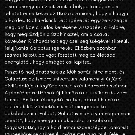
olyan energiapajzsot vont a bolygó köré, amely
lehetetlenné tette az Utazó számára, hogy elhagyja
a Földet. Richardsnak tett ígéretét egyszer szegte
meg, amikor a tudós kérésére visszatért a Földre,
hogy megküzdjön a Szphinxszel, ám a csatát
követően Richardsnak egy csel segítségével sikerült
felújítania Galactus ígéretét. Eközben azonban
számos lakott bolygót fosztott meg az életadó
energiától, hogy éhségét csillapítsa.
Pusztító hadjáratának az idők során híre ment, és
Galactust az ismert univerzum valamennyi űrjáró
civilizációja a legfőbb veszélyként tartotta számon.
A planétapusztítónak új hírnökökre is sikerült szert
tennie. Amikor éhségétől hajtva, akkori hírnöke
cselének köszönhetően ismét megpróbálta
bekebelezni a Földet, Galactus már olyan régen nem
„evett”, hogy energiájának utolsó tartalékait
fogyasztotta, így a Föld harci szövetségbe tömörült
szuperhőseinek sikerült győzelmet aratniuk felette.