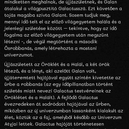
mindketten meghalnak, de újjászületnek, és Galan
átalakul a világpusztító Galactusszá. Ezt követően a
tojás magába szívta Galant. Sosem tudjuk meg,
mennyi idő telt el az előző világegyetem halála és a
jelenlegi születése között – tekintve, hogy az idő
fogalma az előző világegyetem után megszűnt
létezni -, de végül megtörtént a második
Ősrobbanás, amely létrehozta a mostani
univerzumot.
Újjászületett az Öröklét és a Halál, a két örök
létező, és a lényt, aki azelőtt Galan volt,
újjáteremtett hajójával együtt szintén kivetette az
űrbe a robbanás (az egy időpillanatban történt
születés miatt nevezi Galactus testvéreinek az
Öröklétet és a Halált). A fejlődő Galactus
évezredeken át sodródott hajójával az űrben,
miközben az új univerzumban lassanként kialakult az
élet, köztük az a faj, amelyből később az Univerzum
Atyjai lettek. Galactus hajóját történetesen