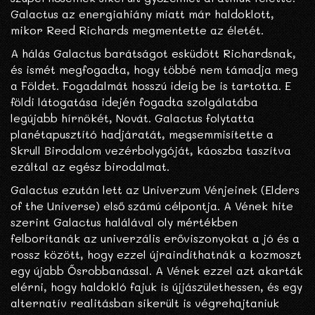
Galactus az energiahiány miatt már haldoklott,
mikor Reed Richards megmentette az életét.
A hálás Galactus barátságot esküdött Richardsnak,
és ismét megfogadta, hogy többé nem támadja meg
a Földet. Fogadalmát hosszú ideig be is tartotta. E
földi látogatása idején fogadta szolgálatába
legújabb hírnökét, Novát. Galactus folytatta
planétapusztító hadjáratát, megsemmisítette a
Skrull Birodalom vezérbolygóját, káoszba taszítva
ezáltal az egész birodalmat.
Galactus ezután lett az Univerzum Vénjeinek (Elders
of the Universe) első számú célpontja. A Vének hite
szerint Galactus halálával oly mértékben
felborítanák az univerzális erőviszonyokat a jó és a
rossz között, hogy ezzel újraindíthatnák a kozmoszt
egy újabb Ősrobbanással. A Vének ezzel azt akarták
elérni, hogy haldokló fajuk is újjászülethessen, és egy
alternatív realitásban sikerült is végrehajtaniuk