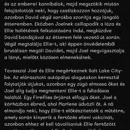
és az emberei kannibálok, majd megszökik miután
felajánlották neki, hogy csatlakozzon hozzájuk,
azonban David végül sarokba szorítja egy lángoló
étteremben. Eközben Joelnek csillapodik a láza és
Ellie hollétének felkutatására indul, megküzdve
David bandájával az étterem felé vezető út során.
Végül megtalálja Ellie-t, aki éppen önvédelemből
brutálisan megöli Davidet, majd Joel megvigasztalja
a lányt, mielőtt közösen elmenekülnek.
Tavasszal Joel és Ellie megérkeznek Salt Lake City-
be. Az elárasztott autópálya alagutakon keresztül
folytatják útjukat, azonban egy zúgó elmossa őket és
Joel alig tudja megmenteni Ellie-t a fulladásos
haláltól. Egy Fireflies őrjárat elfogja őket. Joel a
kórházban ébred, ahol Marlene üdvözli őt. A nő
elmondja neki, hogy Ellie-t előkészítették a műtétre,
amely során kinyerik a fertőzés elleni vakcinát,
azonban ehhez el kell távolítaniuk Ellie fertőzött