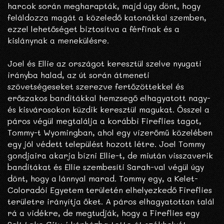
harcok során megharapták, majd úgy dönt, hogy
feláldozza magát a közeledő katonákkal szemben,
ezzel lehetőséget biztosítva a férfinak és a
kislánynak a menekülésre.
Joel és Ellie az országot keresztül szelve nyugati
irányba halad, az út során átmeneti
szövetségeseket szerezve fertőzöttekkel és
erőszakos banditákkal hemzsegő elhagyatott nagy-
és kisvárosokon küzdik keresztül magukat. Ősszel a
páros végül megtalálja a korábbi Fireflies tagot,
Tommy-t Wyomingban, ahol egy vízerőmű közelében
egy jól védett települést hozott létre. Joel Tommy
gondjaira akarja bízni Ellie-t, de miután visszaverik
banditákat és Ellie szembesíti Sarah-val végül úgy
dönt, hogy a lánnyal marad. Tommy egy, a Kelet-
Coloradói Egyetem területén elhelyezkedő Fireflies
területre irányítja őket. A páros elhagyatottan talál
rá a vidékre, de megtudják, hogy a Fireflies egy