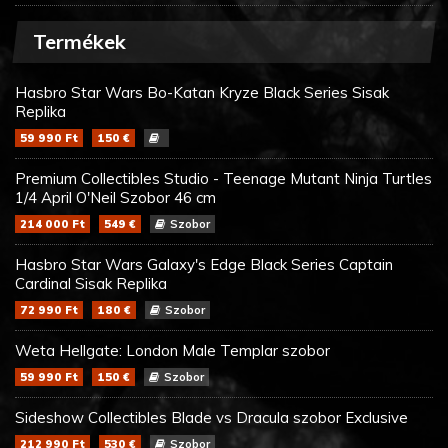
Termékek
Hasbro Star Wars Bo-Katan Kryze Black Series Sisak
Replika
59 990 Ft
150 €
Premium Collectibles Studio - Teenage Mutant Ninja Turtles
1/4 April O'Neil Szobor 46 cm
214 000 Ft
549 €
Szobor
Hasbro Star Wars Galaxy's Edge Black Series Captain
Cardinal Sisak Replika
72 990 Ft
180 €
Szobor
Weta Hellgate: London Male Templar szobor
59 990 Ft
150 €
Szobor
Sideshow Collectibles Blade vs Dracula szobor Exclusive
212 990 Ft
530 €
Szobor