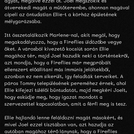
agyát, megölve ezzel őt. Joel megszökik és
átverekedi magát a műtőterembe, ahonnan magával
cipeli az öntudatlan Ellie-t a kórház épületének
mélygarázsába.
Itt összetalálkozik Marlene-nal, akit megöl, hogy
megakadályozza, hogy a Fireflies üldözőbe vegye
őket. A városból kivezető kocsiút során Ellie
magához tér, majd Joel hazudik neki a történtekről,
azt mondja, hogy a Fireflies már megpróbált
ellenszert előállítani más immúnis jelöltekből,
azonban ez nem sikerült, így feladták terveiket. A
páros Tommy településének pereméhez érnek, ahol
Ellie kifejezi túlélői bűntudatát, majd megkéri Joelt,
hogy esküdje meg, hogy igazat mondott a
szervezettel kapcsolatban, amit a férfi meg is tesz.
Ellie hajlandó lenne feláldozni magát másokért, és
mivel Joel ezzel tisztában van, azt hazudja az
autóban magához térő lánynak, hogy a Fireflies