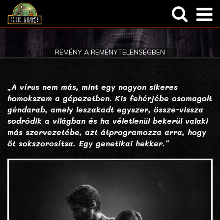
Általános
Regisztráció
REMÉNY A REMÉNYTELENSÉGBEN
Termékbemutatók
Elfelejtett jelszó
Képregény
„A vírus nem más, mint egy nagyon sikeres
homokszem a gépezetben. Kis fehérjébe csomagolt
géndarab, amely leszakadt egyszer, össze-vissza
sodródik a világban és ha véletlenül bekerül valaki
más szervezetébe, azt átprogramozza arra, hogy
őt sokszorosítsa. Egy genetikai hekker.”