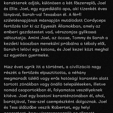
karakterek adják, különösen a két főszereplő, Joel
és Ellie. Joel, egy egyedülálló apa, aki tizenkét éves
lányával, Sarah-val Texasban él. A férfi
születésnapjának másnapján mutálódott Cordyceps
fertőzés tör ki az Egyesült Államokban, amely az
emberi gazdatestet vad, vérszomjas gyilkossá
változtatja. Amint Joel, az öccse, Tommy és Sarah a
kezdeti káoszban menekülni próbálna a téboly elől,
Sarah-t lelövi egy katona, és Joel kezei közt meghal
az egyetlen gyermeke.
Húsz évet ugrik itt a történet, a civilizáció nagy
részét a fertőzés elpusztította, a néhány
megmaradt túlélő vagy erős hatósági karantén alatt
tartott zónákban vagy önálló településeken, illetve
nomád csoportokban él, folyamatos veszélyeknek
kitéve. Joel egy bostoni karanténzónában él, ahol,
barátjával, Tess-szel csempészként dolgoznak. Joel
és Tess üldözőbe veszik Robertet, egy helyi
gengsztert, hogy visszaszerezzék az ellopott