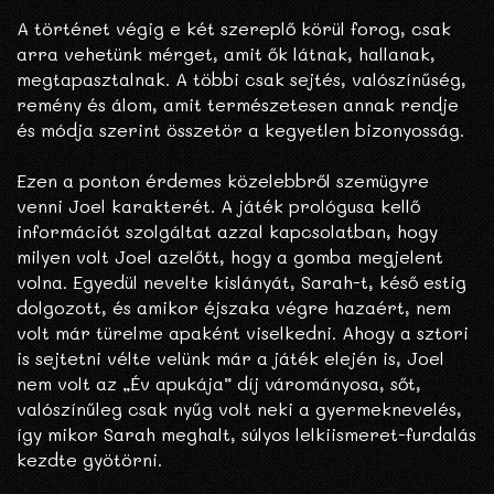
A történet végig e két szereplő körül forog, csak
arra vehetünk mérget, amit ők látnak, hallanak,
megtapasztalnak. A többi csak sejtés, valószínűség,
remény és álom, amit természetesen annak rendje
és módja szerint összetör a kegyetlen bizonyosság.
Ezen a ponton érdemes közelebbről szemügyre
venni Joel karakterét. A játék prológusa kellő
információt szolgáltat azzal kapcsolatban, hogy
milyen volt Joel azelőtt, hogy a gomba megjelent
volna. Egyedül nevelte kislányát, Sarah-t, késő estig
dolgozott, és amikor éjszaka végre hazaért, nem
volt már türelme apaként viselkedni. Ahogy a sztori
is sejtetni vélte velünk már a játék elején is, Joel
nem volt az „Év apukája” díj várományosa, sőt,
valószínűleg csak nyűg volt neki a gyermeknevelés,
így mikor Sarah meghalt, súlyos lelkiismeret-furdalás
kezdte gyötörni.