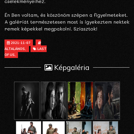
cselekményeihez.
Én Ben voltam, és köszönöm szépen a figyelmeteket.
A galériát természetesen most is igyekeztem nektek
remek képekkel megpakolni. Sziasztok!
2021-11-07
ÁLTALÁNOS,
LAST
OF US,
Képgaléria