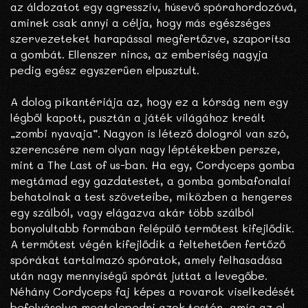
az áldozatot egy agresszív, húsevő spórahordozóvá,
aminek csak annyi a célja, hogy más egészséges
szervezeteket harapással megfertőzve, szaporítsa
a gombát. Ellenszer nincs, az emberiség nagyja
pedig egész egyszerűen elpusztult.
A dolog pikantériája az, hogy ez a kórság nem egy
légből kapott, pusztán a játék világához kreált
„zombi nyavaja”. Nagyon is létező dologról van szó,
szerencsére nem olyan nagy léptékekben persze,
mint a The Last of us-ban. Ha egy, Cordyceps gomba
megtámad egy gazdatestet, a gomba gombafonalai
behatolnak a test szöveteibe, miközben a hengeres
egy szálból, vagy elágazva akár több szálból
bonyolultabb formában felépülő termőtest kifejlődik.
A termőtest végén kifejlődik a feltehetően fertőző
spórákat tartalmazó spóratok, amely felhasadása
után nagy mennyiségű spórát juttat a levegőbe.
Néhány Cordyceps faj képes a rovarok viselkedését
befolyásolva megtelepedni azok testén, amíg az el