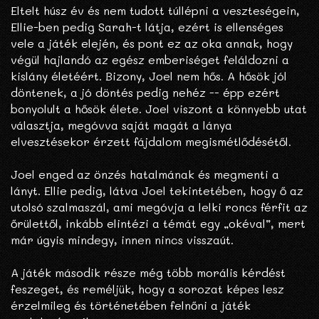
Eltelt húsz év és nem tudott túllépni a veszteségein,
Ellie-ben pedig Sarah-t látja, ezért is ellenséges
vele a játék elején, és pont ez az oka annak, hogy
végül hajlandó az egész emberiséget feláldozni a
kislány életéért. Bizony, Joel nem hős. A hősök jól
döntenek, a jó döntés pedig nehéz -- épp ezért
bonyolult a hősök élete. Joel viszont a könnyebb utat
választja, megóvva saját magát a lánya
elvesztésekor érzett fájdalom megismétlődésétől.
Joel enged az önzés hatalmának és megmenti a
lányt. Ellie pedig, látva Joel tekintetében, hogy ő az
utolsó szalmaszál, ami megóvja a lelki roncs férfit az
őrülettől, inkább elintézi a témát egy „okéval”, mert
már úgyis mindegy, innen nincs visszaút.
A játék második része még több morális kérdést
feszeget, és reméljük, hogy a sorozat képes lesz
érzelmileg és történetében felnőni a játék