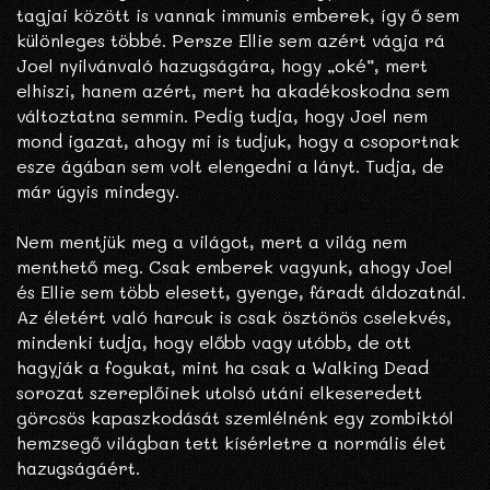
tagjai között is vannak immunis emberek, így ő sem
különleges többé. Persze Ellie sem azért vágja rá
Joel nyilvánvaló hazugságára, hogy „oké”, mert
elhiszi, hanem azért, mert ha akadékoskodna sem
változtatna semmin. Pedig tudja, hogy Joel nem
mond igazat, ahogy mi is tudjuk, hogy a csoportnak
esze ágában sem volt elengedni a lányt. Tudja, de
már úgyis mindegy.
Nem mentjük meg a világot, mert a világ nem
menthető meg. Csak emberek vagyunk, ahogy Joel
és Ellie sem több elesett, gyenge, fáradt áldozatnál.
Az életért való harcuk is csak ösztönös cselekvés,
mindenki tudja, hogy előbb vagy utóbb, de ott
hagyják a fogukat, mint ha csak a Walking Dead
sorozat szereplőinek utolsó utáni elkeseredett
görcsös kapaszkodását szemlélnénk egy zombiktól
hemzsegő világban tett kísérletre a normális élet
hazugságáért.