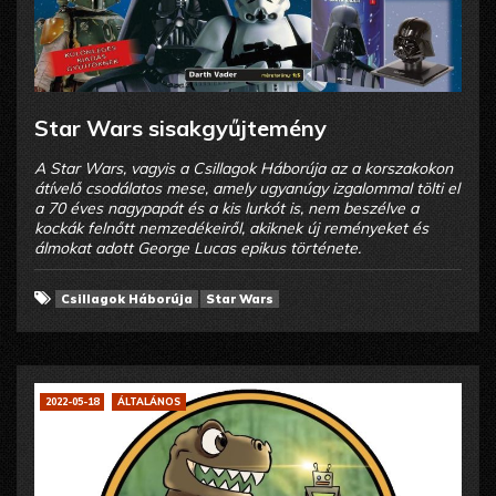
Star Wars sisakgyűjtemény
A Star Wars, vagyis a Csillagok Háborúja az a korszakokon
átívelő csodálatos mese, amely ugyanúgy izgalommal tölti el
a 70 éves nagypapát és a kis lurkót is, nem beszélve a
kockák felnőtt nemzedékeiről, akiknek új reményeket és
álmokat adott George Lucas epikus története.
Csillagok Háborúja
Star Wars
2022-05-18
ÁLTALÁNOS