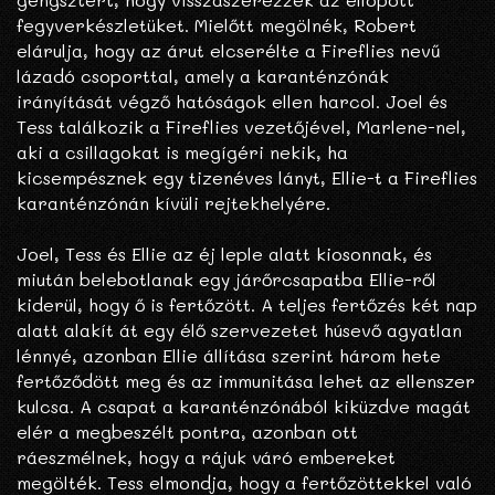
fegyverkészletüket. Mielőtt megölnék, Robert
elárulja, hogy az árut elcserélte a Fireflies nevű
lázadó csoporttal, amely a karanténzónák
irányítását végző hatóságok ellen harcol. Joel és
Tess találkozik a Fireflies vezetőjével, Marlene-nel,
aki a csillagokat is megígéri nekik, ha
kicsempésznek egy tizenéves lányt, Ellie-t a Fireflies
karanténzónán kívüli rejtekhelyére.
Joel, Tess és Ellie az éj leple alatt kiosonnak, és
miután belebotlanak egy járőrcsapatba Ellie-ről
kiderül, hogy ő is fertőzött. A teljes fertőzés két nap
alatt alakít át egy élő szervezetet húsevő agyatlan
lénnyé, azonban Ellie állítása szerint három hete
fertőződött meg és az immunitása lehet az ellenszer
kulcsa. A csapat a karanténzónából kiküzdve magát
elér a megbeszélt pontra, azonban ott
ráeszmélnek, hogy a rájuk váró embereket
megölték. Tess elmondja, hogy a fertőzöttekkel való