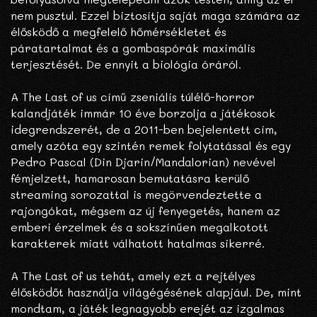
nem pusztul. Ezzel biztosítja saját maga számára az
élősködő a megfelelő hőmérsékletet és
páratartalmat és a gombaspórák maximális
terjesztését. De ennyit a biológia óráról.
A The Last of us című zseniális túlélő-horror
kalandjáték immár 10 éve borzolja a játékosok
idegrendszerét, de a 2011-ben bejelentett cím,
amely azóta egy szintén remek folytatással és egy
Pedro Pascal (Din Djarin/Mandalorian) nevével
fémjelzett, hamarosan bemutatásra kerülő
streaming sorozattal is megörvendeztette a
rajongókat, mégsem az új fenyegetés, hanem az
emberi érzelmek és a sokszínűen megalkotott
karakterek miatt válhatott hatalmas sikerré.
A The Last of us tehát, amely ezt a rejtélyes
élősködőt használja világégésének alapjául. De, mint
mondtam, a játék legnagyobb erejét az izgalmas