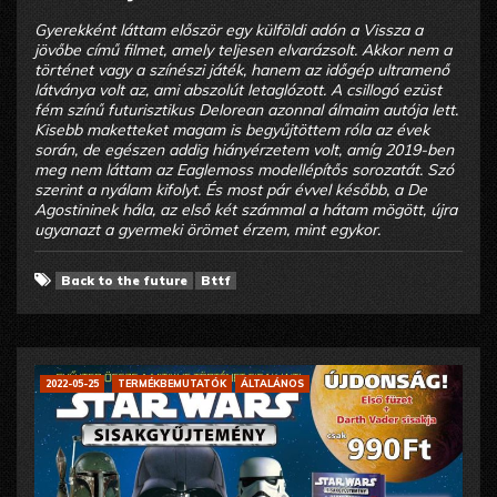
Gyerekként láttam először egy külföldi adón a Vissza a
jövőbe című filmet, amely teljesen elvarázsolt. Akkor nem a
történet vagy a színészi játék, hanem az időgép ultramenő
látványa volt az, ami abszolút letaglózott. A csillogó ezüst
fém színű futurisztikus Delorean azonnal álmaim autója lett.
Kisebb maketteket magam is begyűjtöttem róla az évek
során, de egészen addig hiányérzetem volt, amíg 2019-ben
meg nem láttam az Eaglemoss modellépítős sorozatát. Szó
szerint a nyálam kifolyt. És most pár évvel később, a De
Agostininek hála, az első két számmal a hátam mögött, újra
ugyanazt a gyermeki örömet érzem, mint egykor.
Back to the future
Bttf
2022-05-25
TERMÉKBEMUTATÓK
ÁLTALÁNOS