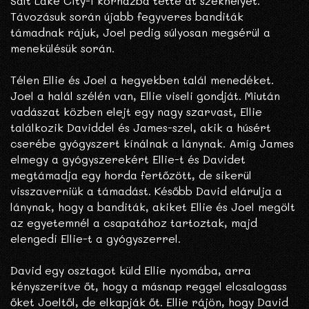
Salt Lake City-i kórházba tette át székhelyét.
Távozásuk során újabb fegyveres banditák
támadnak rájuk, Joel pedig súlyosan megsérül a
menekülésük során.
Télen Ellie és Joel a hegyekben talál menedéket.
Joel a halál szélén van, Ellie viseli gondját. Miután
vadászat közben elejt egy nagy szarvast, Ellie
találkozik Daviddel és James-szel, akik a húsért
cserébe gyógyszert kínálnak a lánynak. Amíg James
elmegy a gyógyszerekért Ellie-t és Davidet
megtámadja egy horda fertőzött, de sikerül
visszaverniük a támadást. Később David elárulja a
lánynak, hogy a banditák, akiket Ellie és Joel megölt
az egyetemnél a csapatához tartoztak, majd
elengedi Ellie-t a gyógyszerrel.
David egy osztagot küld Ellie nyomába, arra
kényszerítve őt, hogy a másnap reggel elcsalogass
őket Joeltől, de elkapják őt. Ellie rájön, hogy David