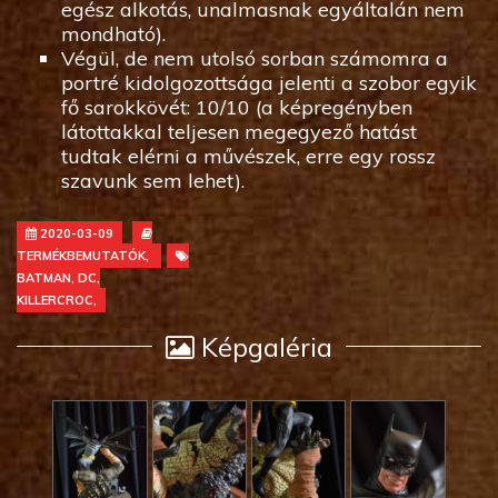
egész alkotás, unalmasnak egyáltalán nem
mondható).
Végül, de nem utolsó sorban számomra a
portré kidolgozottsága jelenti a szobor egyik
fő sarokkövét: 10/10 (a képregényben
látottakkal teljesen megegyező hatást
tudtak elérni a művészek, erre egy rossz
szavunk sem lehet).
2020-03-09
TERMÉKBEMUTATÓK,
BATMAN, DC,
KILLERCROC,
Képgaléria