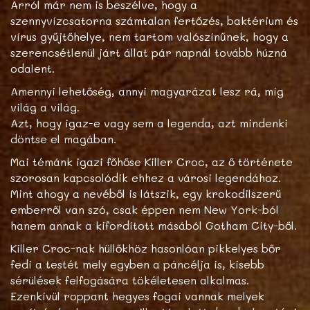
Arról már nem is beszélve, hogy a
szennyvízcsatorna számtalan fertőzés, baktérium és
vírus gyűjtőhelye, nem tartom valószínűnek, hogy a
szerencsétlenül járt állat pár napnál tovább húzná
odalent.
Amennyi lehetőség, annyi magyarázat lesz rá, míg
világ a világ.
Azt, hogy igaz-e vagy sem a legenda, azt mindenki
döntse el magában.
Mai témánk igazi főhőse Killer Croc, az ő története
szorosan kapcsolódik ehhez a városi legendához.
Mint ahogy a nevéből is látszik, egy krokodilszerű
emberről van szó, csak éppen nem New York-ból
hanem annak a kifordított másából Gotham City-ből.
Killer Croc-nak hüllőkhöz hasonlóan pikkelyes bőr
fedi a testét mely egyben a páncélja is, kisebb
sérülések felfogására tökéletesen alkalmas.
Ezenkívül roppant hegyes fogai vannak melyek