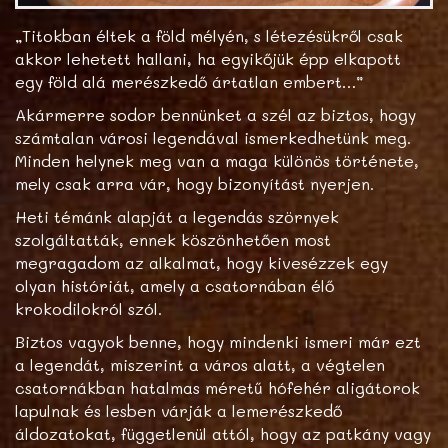
„Titokban éltek a föld mélyén, s létezésükről csak
akkor lehetett hallani, ha egyikőjük épp elkapott
egy föld alá merészkedő ártatlan embert…”
Akármerre sodor bennünket a szél az biztos, hogy
számtalan városi legendával ismerkedhetünk meg.
Minden helynek meg van a maga különös története,
mely csak arra vár, hogy bizonyítást nyerjen.
Heti témánk alapját a legendás szörnyek
szolgáltatták, ennek köszönhetően most
megragadom az alkalmat, hogy kivesézzek egy
olyan históriát, amely a csatornában élő
krokodilokról szól.
Biztos vagyok benne, hogy mindenki ismeri már ezt
a legendát, miszerint a város alatt, a végtelen
csatornákban hatalmas méretű hófehér aligátorok
lapulnak és lesben várják a lemerészkedő
áldozatokat, függetlenül attól, hogy az patkány vagy