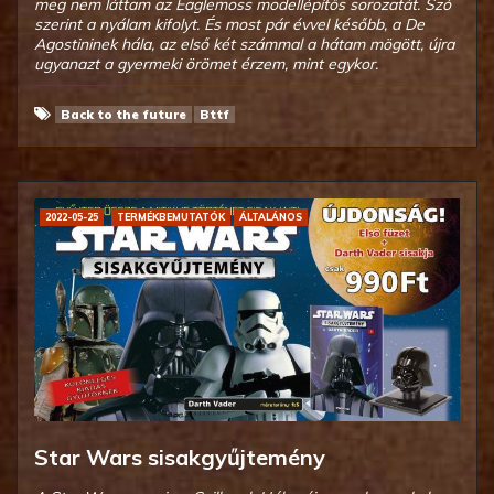
meg nem láttam az Eaglemoss modellépítős sorozatát. Szó
szerint a nyálam kifolyt. És most pár évvel később, a De
Agostininek hála, az első két számmal a hátam mögött, újra
ugyanazt a gyermeki örömet érzem, mint egykor.
Back to the future
Bttf
2022-05-25
TERMÉKBEMUTATÓK
ÁLTALÁNOS
Star Wars sisakgyűjtemény