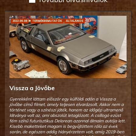
2022-06-08
TERMÉKBEMUTATÓK
ÁLTALÁNOS
Vissza a Jövőbe
Gyerekként láttam először egy külföldi adón a Vissza a
jövőbe című filmet, amely teljesen elvarázsolt. Akkor nem a
történet vagy a színészi játék, hanem az időgép ultramenő
látványa volt az, ami abszolút letaglózott. A csillogó ezüst
fém színű futurisztikus Delorean azonnal álmaim autója lett.
Kisebb maketteket magam is begyűjtöttem róla az évek
során, de egészen addig hiányérzetem volt, amíg 2019-ben