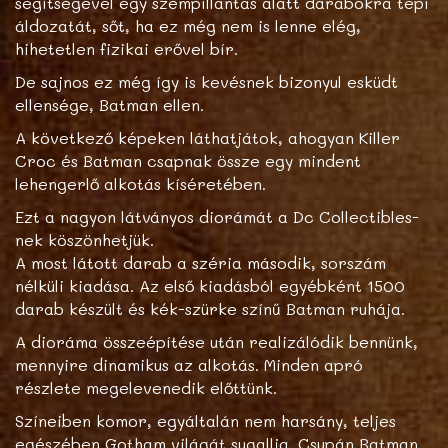
segítségével egy szempillantás alatt darabokra tépi
áldozatát, sőt, ha ez még nem is lenne elég,
hihetetlen fizikai erővel bír.
De sajnos ez még így is kevésnek bizonyul esküdt
ellensége, Batman ellen.
A következő képeken láthatjátok, ahogyan Killer
Croc és Batman csapnak össze egy mindent
lehengerlő alkotás kíséretében.
Ezt a nagyon látványos diorámát a Dc Collectibles-
nek köszönhetjük.
A most látott darab a széria második, sorszám
nélküli kiadása. Az első kiadásból egyébként 1500
darab készült és kék-szürke színű Batman ruhája.
A dioráma összeépítése után realizálódik bennünk,
mennyire dinamikus az alkotás. Minden apró
részlete megelevenedik előttünk.
Színeiben komor, egyáltalán nem harsány, teljes
egészében Gotham világát sugallja. Csupán Batman