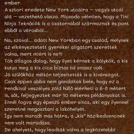
ember.
A sztori eredete New York utcáira – vagyis utcái
alá – vezethető vissza. Micsoda véletlen, hogy a Tini
Ninja Teknőcök is a csatornából származnak és pont
ebből a városból…
Na, szóval… adott New Yorkban egy család, melynek
az elkényeztetett gyerekei aligátort szerettek
volna, mert miért is ne?!
Tök átlagos dolog, hogy ilyet kérnek a kölykök, a kis
kutya meg a kis cica biztos túl snassz volt.
Jó szülőkhöz méltón teljesítették is a kívánságot.
Csak éppen abba nem gondoltak bele, hogy ez a
rendkívül veszélyes zöld hüllő elérheti a 6-8 métert
is, sőt, feljegyeztek már 10 méteres példányokat is.
Ennél fogva egy épeszű ember sincs, aki egy ilyennel
szeretné megosztani a lakóhelyét.
Így nem maradt más hátra, a „kis” házikedvencnek
nem volt maradása.
De ahelyett, hogy leadták volna a legközelebbi