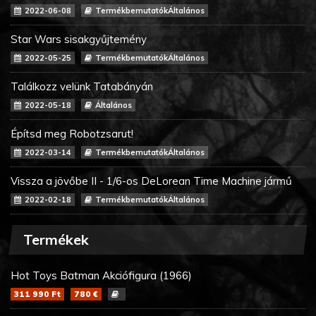
2022-06-08
TermékbemutatókÁltalános
Star Wars sisakgyűjtemény
2022-05-25
TermékbemutatókÁltalános
Találkozz velünk Tatabányán
2022-05-18
Általános
Építsd meg Robotzsarut!
2022-03-14
TermékbemutatókÁltalános
Vissza a jövőbe II - 1/6-os DeLorean Time Machine jármű
2022-02-18
TermékbemutatókÁltalános
Termékek
Hot Toys Batman Akciófigura (1966)
311 990 Ft
780 €