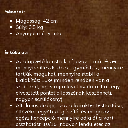
Méretek:
Magasság: 42 cm
Súly: 6,5 kg
Anyaga: műgyanta
Értékelés:
Az alapvető konstrukció, azaz a mű részei
mennyire illeszkednek egymáshoz, mennyire
tartják magukat, mennyire stabil a
kialakítás: 10/9 (minden rendben van a
szoborral, nincs rajta kivetnivaló, azt az egy
elvesztett pontot a lasszónak köszönheti,
nagyon sérülékeny).
Általános dizájn, azaz a karakter testtartása,
öltözéke, egyéb kiegészítői és maga az
egész koncepció mennyire adja át a várt
összhatást: 10/10 (nagyon lendületes az