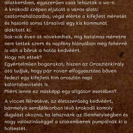
állatkertben, egyszerűen csak lehúzták a wc-n.
A krokodil szépen eljutott a város alatti
csatornahálózatba, végül elérte a kifejlett méretét
és hasonló sorsú társaival egy kis kommunát
alakított ki.
Sok-sok éven át növekedtek, míg hatalmas méretre
nem tettek szert és napfény hiányában még fehérré
is vált a bőrük a hatás kedvéért.
Hogy mit ettek?
Egyértelműen bogarakat, hiszen az Oroszlánkirály
óta tudjuk, hogy pár rovar elfogyasztása bőven
fedezi egy kifejlett hím oroszlán napi
kalóriabevitelét is.
Miért lenne ez másképp egy aligátor esetében?
A viccet félretéve, az életszerűség kedvéért,
bármelyik serdülőkorban lévő krokodil komoly
dugulást okozna, ha lehúznánk az illemhelyiségben és
nagy valószínűséggel a szakemberek pumpálnák ki a
holtestét.