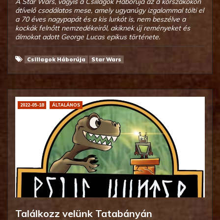
A Star Wars, vagyis a Csillagok Háborúja az a korszakokon
átívelő csodálatos mese, amely ugyanúgy izgalommal tölti el
a 70 éves nagypapát és a kis lurkót is, nem beszélve a
kockák felnőtt nemzedékeiről, akiknek új reményeket és
álmokat adott George Lucas epikus története.
Csillagok Háborúja
Star Wars
2022-05-18
ÁLTALÁNOS
Találkozz velünk Tatabányán