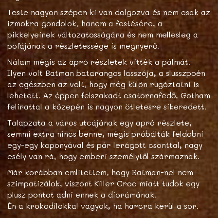
Teste nagyon szépen ki van dolgozva és nem csak az
izmokra gondolok, hanem a festésére, a
pikkelyeinek változatosságára és nem mellesleg a
pofájának a részletessége is megnyerő.
Nálam mégis az apró részletek vitték a pálmát.
Ilyen volt Batman batarangos lasszója, a slusszpoén
az egészben az volt, hogy még külön rugóztatni is
lehetett. Az éppen felszakadt csatornafedő, Gotham
felirattal a közepén is nagyon ötletesre sikeredett.
Talapzata a város utcájának egy apró részlete,
semmi extra nincs benne, mégis próbálták feldobni
egy-egy koponyával és pár lerágott csonttal, nagy
esély van rá, hogy emberi személytől származnak.
Már korábban említettem, hogy Batman-nel nem
szimpatizálok, viszont Killer Croc miatt tudok egy
plusz pontot adni ennek a diorámának.
Én a krokodilokkal vagyok, ha harcra kerül a sor.