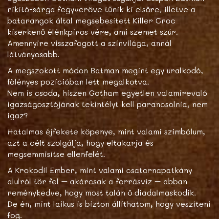
rikító-sárga fegyveröve tűnik ki elsőre, illetve a
batarangok által megsebesített Killer Croc
kiserkenő élénkpiros vére, ami szemet szúr.
Amennyire visszafogott a színvilága, annál
látványosabb.
A megszokott módon Batman megint egy uralkodó,
fölényes pozícióban lett megalkotva.
Nem is csoda, hiszen Gotham egyetlen valamirevaló
igazságosztójának tekintélyt kell parancsolnia, nem
igaz?
Hatalmas éjfekete köpenye, mint valami szimbólum,
azt a célt szolgálja, hogy eltakarja és
megsemmisítse ellenfelét.
A Krokodil Ember, mint valami csatornapatkány
alulról tör fel – akárcsak a forrásvíz – abban
reménykedve, hogy most talán ő diadalmaskodik.
De én, mint laikus is bizton állíthatom, hogy veszíteni
fog.