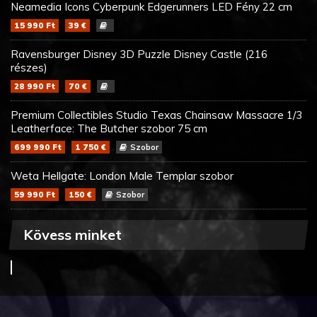
Neamedia Icons Cyberpunk Edgerunners LED Fény 22 cm
15 990 Ft
39 €
Ravensburger Disney 3D Puzzle Disney Castle (216
részes)
28 990 Ft
70 €
Premium Collectibles Studio Texas Chainsaw Massacre 1/3
Leatherface: The Butcher szobor 75 cm
699 990 Ft
1 750 €
Szobor
Weta Hellgate: London Male Templar szobor
59 990 Ft
150 €
Szobor
Kövess minket