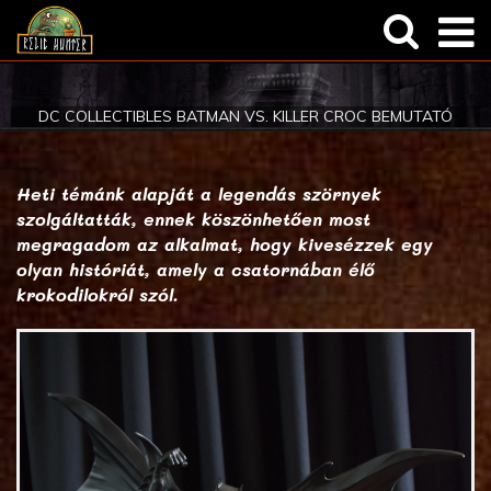
Általános
Regisztráció
DC COLLECTIBLES BATMAN VS. KILLER CROC BEMUTATÓ
Termékbemutatók
Elfelejtett jelszó
Képregény
Heti témánk alapját a legendás szörnyek
szolgáltatták, ennek köszönhetően most
megragadom az alkalmat, hogy kivesézzek egy
olyan históriát, amely a csatornában élő
krokodilokról szól.